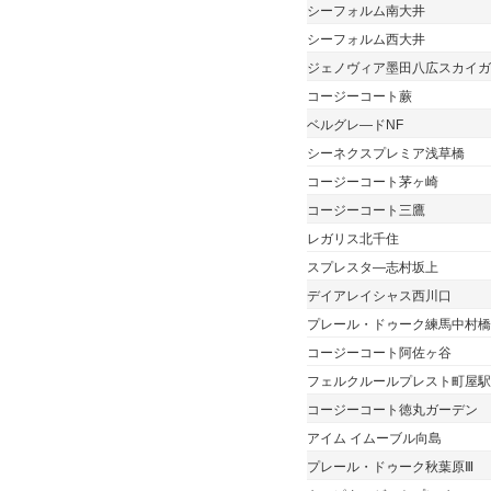
シーフォルム南大井
シーフォルム西大井
ジェノヴィア墨田八広スカイガ
コージーコート蕨
ベルグレ―ドNF
シーネクスプレミア浅草橋
コージーコート茅ヶ崎
コージーコート三鷹
レガリス北千住
スプレスタ―志村坂上
デイアレイシャス西川口
プレール・ドゥーク練馬中村橋
コージーコート阿佐ヶ谷
フェルクルールプレスト町屋駅
コージーコート徳丸ガーデン
アイム イムーブル向島
プレール・ドゥーク秋葉原Ⅲ