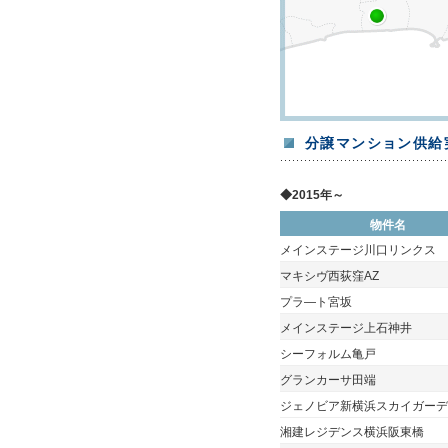
分譲マンション供給
◆2015年～
物件名
メインステージ川口リンクス
マキシヴ西荻窪AZ
プラ―ト宮坂
メインステージ上石神井
シーフォルム亀戸
グランカーサ田端
ジェノビア新横浜スカイガーデ
湘建レジデンス横浜阪東橋