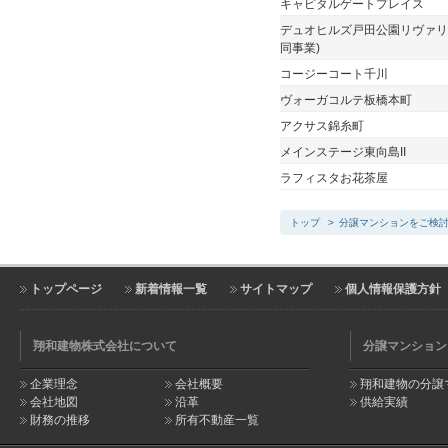
キャピタルゲートプレイス
デュオヒルズ戸田公園リヴァリ
同事業)
コージーコート千川
ヴォーガコルテ板橋本町
アクサス錦糸町
メインステージ東向島II
ラフィスタお花茶屋
トップ
>
分譲マンションをご検
トップページ
新着情報一覧
サイトマップ
個人情報保護方針
翔和建物株式会社について
分譲マンション
企業理念
会社概要
翔和建物の分譲
会社地図
沿革
供給実績
財務の推移
所有不動産一覧